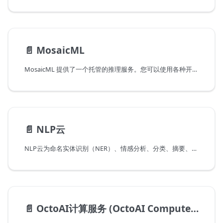
📄️
MosaicML
MosaicML 提供了一个托管的推理服务。您可以使用各种开源模型，或者部署自己的模型。
📄️
NLP云
NLP云为命名实体识别（NER）、情感分析、分类、摘要、改写、语法和拼写纠正、关键词和关键短语提取、聊天机器人、产品描述和广告生成、意图分类、文本生成、图像生成、博客文章生成、代码生成、问答、自动语音识别、机器翻译、语言检测、语义搜索、语义相似度、分词、词性标注、嵌入和依存句法分析等提供高性能的预训练或自定义模型。它已经准备好投入生产，并通过REST API提供服务。
📄️
OctoAI计算服务 (OctoAI Compute Service)