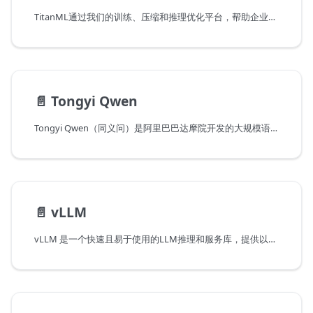
TitanML通过我们的训练、压缩和推理优化平台，帮助企业构建和部署更好、更小、更便宜、更快的NLP模型。
📄️
Tongyi Qwen
Tongyi Qwen（同义问）是阿里巴巴达摩院开发的大规模语言模型。它能够通过自然语言理解和语义分析来理解用户意图，基于用户以自然语言输入的方式。它为用户在不同领域和任务中提供服务和帮助。通过提供清晰详细的指令，您可以获得与您期望更加一致的结果。
📄️
vLLM
vLLM 是一个快速且易于使用的LLM推理和服务库，提供以下功能：