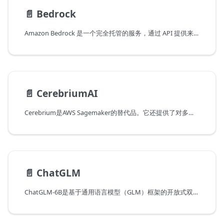
📄️
Bedrock
Amazon Bedrock 是一个完全托管的服务，通过 API 提供来自领先人工智能初创公司和亚马逊的 FMs，因此您可以从各种 FMs 中选择最适合您用例的模型。
📄️
CerebriumAI
Cerebrium是AWS Sagemaker的替代品。它还提供了对多个LLM模型的API访问。
📄️
ChatGLM
ChatGLM-6B是基于通用语言模型（GLM）框架的开放式双语语言模型，具有62亿个参数。通过量化技术，用户可以在消费级显卡上进行本地部署（仅需要6GB的GPU内存，在INT4量化级别下）。