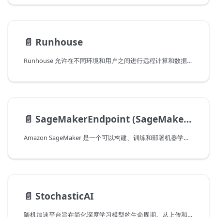
📄️
Runhouse
Runhouse 允许在不同环境和用户之间进行远程计算和数据交互。请参阅Runhouse文档。
📄️
SageMakerEndpoint (SageMaker端点)
Amazon SageMaker 是一个可以构建、训练和部署机器学习（ML）模型的系统，适用于任何用例，具备完全托管的基础设施、工具和工作流程。
📄️
StochasticAI
随机加速平台旨在简化深度学习模型的生命周期。从上传和版本控制模型，通过训练、压缩和加速，到将其投入生产。