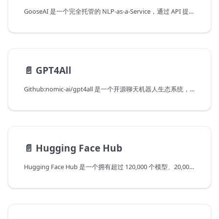
GooseAI 是一个完全托管的 NLP-as-a-Service，通过 API 提供。GooseAI 提供对这些模型的访问。
📄️
GPT4All
Github:nomic-ai/gpt4all 是一个开源聊天机器人生态系统，它使用大量的干净助手数据进行训练，包括代码、故事和对话。
📄️
Hugging Face Hub
Hugging Face Hub 是一个拥有超过 120,000 个模型、20,000 个数据集和 50,000 个演示应用程序（Spaces）的平台，所有这些都是开源的，公开可用的，在这个在线平台上，人们可以轻松地协作和构建机器学习模型。