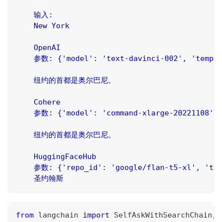
    输入:
    New York
    OpenAI
    参数: {'model': 'text-davinci-002', 'temper
    纽约的首都是奥尔巴尼。
    Cohere
    参数: {'model': 'command-xlarge-20221108', 
    纽约的首都是奥尔巴尼。
    HuggingFaceHub
    参数: {'repo_id': 'google/flan-t5-xl', 'tem
    圣约翰斯
from
 langchain 
import
 SelfAskWithSearchChain
,
 