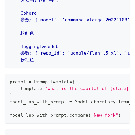
    火烈鸟是粉红色的。
    Cohere
    参数: {'model': 'command-xlarge-20221108', 
    粉红色
    HuggingFaceHub
    参数: {'repo_id': 'google/flan-t5-xl', 'tem
    粉红色
prompt 
=
 PromptTemplate
(
    template
=
"What is the capital of {state}?"
)
model_lab_with_prompt 
=
 ModelLaboratory
.
from_l
model_lab_with_prompt
.
compare
(
"New York"
)