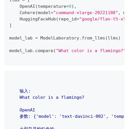
llms 
=
[
    OpenAI
(
temperature
=
0
)
,
    Cohere
(
model
=
"command-xlarge-20221108"
,
 ma
    HuggingFaceHub
(
repo_id
=
"google/flan-t5-xl"
]
model_lab 
=
 ModelLaboratory
.
from_llms
(
llms
)
model_lab
.
compare
(
"What color is a flamingo?"
)
    输入:
    What color is a flamingo?
    OpenAI
    参数: {'model': 'text-davinci-002', 'temper